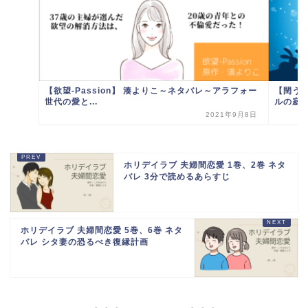
【欲望-Passion】 湊よりこ～ネタバレ～アラフォー
【閏う
世代の愛と...
ルの寂
2021年9月8日
ホリデイラブ 夫婦間恋愛 1巻、2巻 ネタ
バレ 3分で読めるあらすじ
ホリデイラブ 夫婦間恋愛 5巻、6巻 ネタ
バレ シタ妻の恐るべき復縁計画