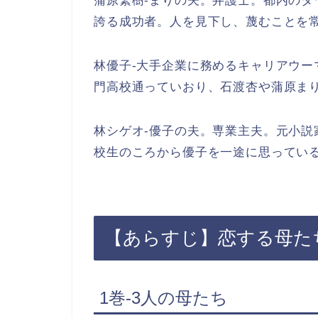
蒲原繁樹-まりの夫。弁護士。都内のタワ
誇る成功者。人を見下し、蔑むことを
林優子-大手企業に務めるキャリアウ
門高校通っていおり、石渡杏や蒲原ま
林シゲオ-優子の夫。専業主夫。元小
校生のころから優子を一途に思ってい
【あらすじ】恋する母た
1巻-3人の母たち