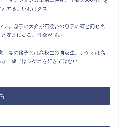
ーマンション最上階に住み、年収3,500万円を
常とする。いわばクズ。
ーマン。息子の大介が石渡杏の息子の研と同じ名
りと友達になる。性欲が強い。
説家。妻の優子とは高校生の同級生。シゲオは高
るが、優子はシゲオを好きではない。
ち