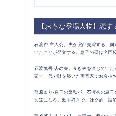
【おもな登場人物】恋す
石渡杏-主人公。夫が突然失踪する。
いたことが発覚する。息子の研は名門
石渡慎吾-杏の夫。良き夫を演じてい
家で一代で財を築いた実業家でお金持
蒲原まり-息子の繁秋が、石渡杏の息
友達になる。派手好きで、社交的。誤