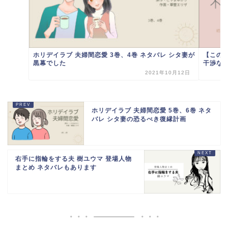
ホリデイラブ 夫婦間恋愛 3巻、4巻 ネタバレ シタ妻が
【この
黒幕でした
干渉な義
2021年10月12日
ホリデイラブ 夫婦間恋愛 5巻、6巻 ネタ
バレ シタ妻の恐るべき復縁計画
右手に指輪をする夫 樹ユウマ 登場人物
まとめ ネタバレもあります