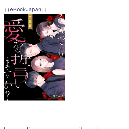
↓↓eBookJapan↓↓